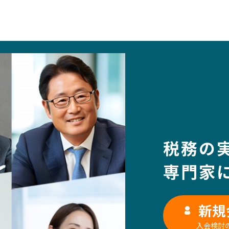
税務の
専門家
新規
入会検討